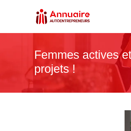
Femmes actives e
projets !